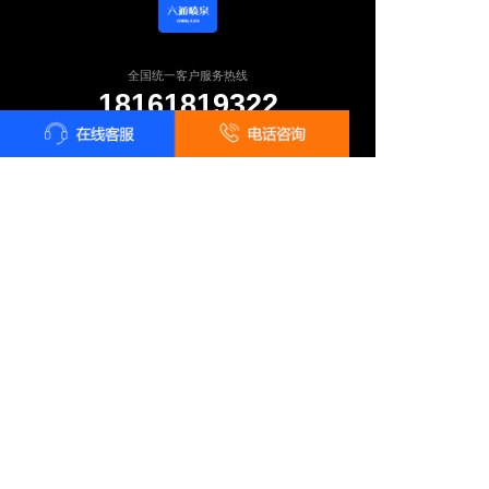
全国统一客户服务热线
18161819322
24小时咨询 18161819322
长按识别二维码 · 微信咨询报价
总部地址：陕西省西安市雁塔区太白南路139号荣禾云图中心
电话：18161819322 在线QQ：2761483687
Copyright ©
西安六通机电工程有限公司
版权所有
技术支持：
品色创意设计中心
陕ICP备11003855号-7