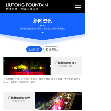
新闻资讯
N·E·W·E
国际领先的喷泉设计理念，多维度拉动夜间经济效益
企业动态
行业资讯
广场旱地喷泉施工
TIME:2026-07-13
广场旱地喷泉施工四大施工关键点：预埋件精度 喷头 / 灯具 / 管件定位偏差 ≤
5mm，否则喷水高低不齐、灯光...
广场旱地喷泉设计
TIME:2026-07-10