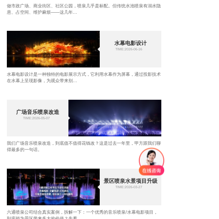
做市政广场、商业街区、社区公园，喷泉几乎是标配。但传统水池喷泉有溺水隐
患、占空间、维护麻烦——这几年...
水幕电影设计
TIME:2026-06-16
水幕电影设计是一种独特的电影展示方式，它利用水幕作为屏幕，通过投影技术
在水幕上呈现影像，为观众带来别...
广场音乐喷泉改造
TIME:2026-05-07
我们广场音乐喷泉改造，到底值不值得花钱改？这是过去一年里，甲方跟我们聊
得最多的一句话。
景区喷泉水景项目升级
TIME:2026-03-27
六通喷泉公司结合真实案例，拆解一下：一个优秀的音乐喷泉/水幕电影项目，
到底能为景区带来多大的价值？先看...