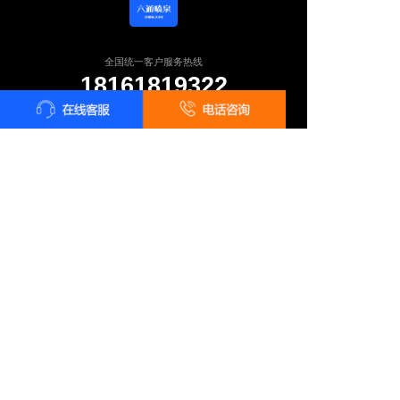
全国统一客户服务热线
18161819322
24小时咨询 18161819322
长按识别二维码 · 微信咨询报价
总部地址：陕西省西安市雁塔区太白南路139号荣禾云图中心
电话：18161819322 在线QQ：2761483687
Copyright ©
西安六通机电工程有限公司
版权所有
技术支持：
品色创意设计中心
陕ICP备11003855号-7