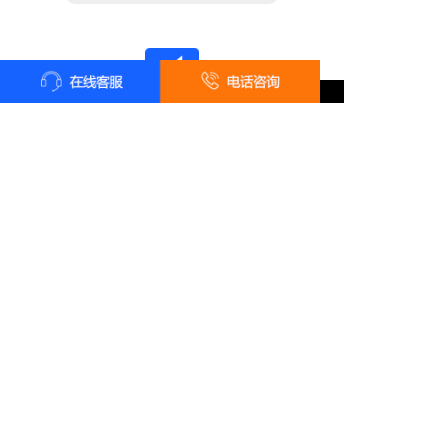
全国统一客户服务热线
18161819322
24小时咨询 18161819322
长按识别二维码 · 微信咨询报价
总部地址：陕西省西安市雁塔区太白南路139号荣禾云图中心
电话：18161819322 在线QQ：2761483687
Copyright ©
西安六通机电工程有限公司
版权所有
技术支持：
品色创意设计中心
陕ICP备11003855号-7