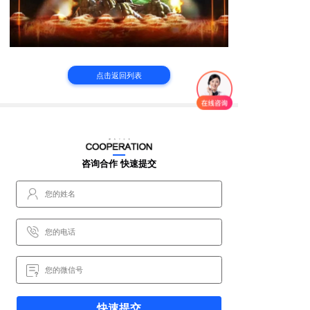
点击返回列表
咨询合作 快速提交
快速提交