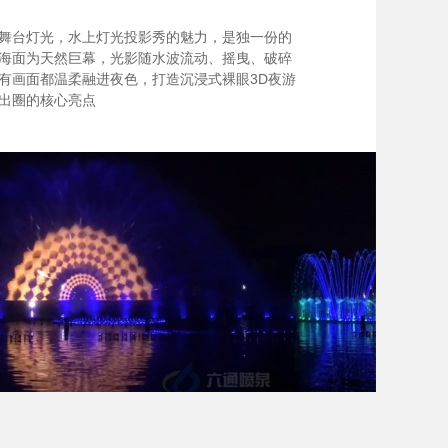
舞台灯光，水上灯光投影秀的魅力，是独一份的
海面为天然巨幕，光影随水波流动、摇曳、破碎
有画面都温柔融进夜色，打造沉浸式裸眼3D夜游
出圈的核心亮点