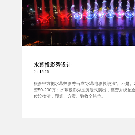
水幕投影秀设计
Jul 15,26
很多甲方把水幕投影秀当成"水幕电影换说法"。不是
资50-200万；水幕投影秀是沉浸式演出，整套系统配合，
位没搞清，预算、方案、验收全错位。