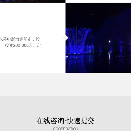
。水幕电影放完即走，投
投资200-800万。定
在线咨询·快速提交
COOPERATION