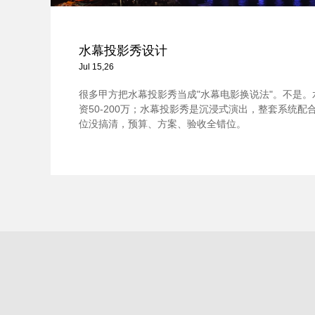
水幕投影秀设计
Jul 15,26
很多甲方把水幕投影秀当成"水幕电影换说法"。不是
资50-200万；水幕投影秀是沉浸式演出，整套系统配合，
位没搞清，预算、方案、验收全错位。