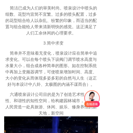
简洁已成为人们的审美时尚。喷泉设计中喷头的
组数、花型均宜简不宜繁。过多的喷头配置，过多
的花型组合给人以杂乱、纷繁的印象，而适当的配
置与组合能给人带来清新明快的感觉。这正满足了
人们工余休闲的心理要求。
3.简中求变
简单并不意味着无变化，喷泉设计应在简单中追
求变化。可以在每个喷头下设阀门调节喷水高度与
水量大小，组合成各种简单的图形。如在控制系统
中再加上变频器调节，可使喷泉增加时间、高度、
大小的变化从而体现多姿多彩的自然与人生（这正
好与本设计中八卦、太极图的内涵不谋而合）。
六通喷泉设计公司目的是为了创造艺术性、生态
性、和谐性的知性空间，给构建园林城市，为全市
人民营造一处具旅游、休闲、娱乐、修身养性的新
天地，新空间