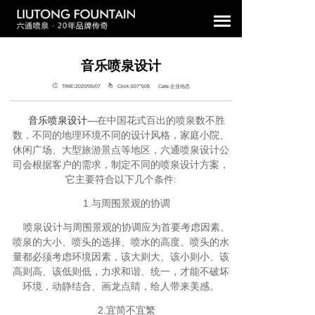
音乐喷泉设计
TIME:2020/05/07
Click.507°
508 Cate.企业动态
音乐喷泉设计
—
在中国花式百出的喷泉数不胜
数，不同的地理环境不同的设计风格，家庭小院、
休闲广场、大型旅游景点等地区，六通喷泉设计公
司会根据客户的需求，制定不同的喷泉设计方案，
它主要符合以下几个条件:
1.与周围景观的协调
喷泉设计与周围景观的协调应为首要考虑因素。
喷泉的大小、喷头的选择、喷水的高度、喷头的水
量都必须考虑环境因素，该大则大、该小则小、该
高则高、该低则低，力求和谐、统一，才能不破坏
环境，动静结合、画龙点睛，给人带来美感。
2.宜简不宜繁