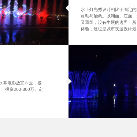
水上灯光秀设计相比于固定的
灵动与治愈。以湖面、江面、
又重组，没有生硬的边界，所
体验，这也是城市夜游设计最
。水幕电影放完即走，投
投资200-800万。定