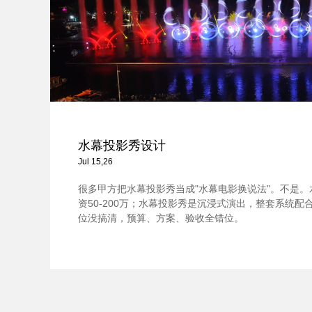
水幕投影秀设计
Jul 15,26
很多甲方把水幕投影秀当成"水幕电影换说法"。不是
资50-200万；水幕投影秀是沉浸式演出，整套系统配合，
位没搞清，预算、方案、验收全错位。