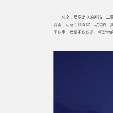
总之，喷泉是水的舞蹈，主要是
含蓄、写意而非直露、写实的，
于叙事。喷泉不仅仅是一项宏大