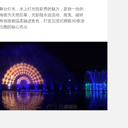
舞台灯光，水上灯光投影秀的魅力，是独一份的
海面为天然巨幕，光影随水波流动、摇曳、破碎
有画面都温柔融进夜色，打造沉浸式裸眼3D夜游
出圈的核心亮点