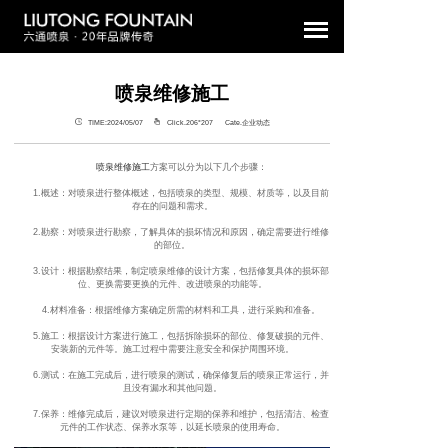
喷泉维修施工
TIME:2024/05/07
Click.206°
207 Cate.企业动态
喷泉维修施工
方案可以分为以下几个步骤：
1.概述：对喷泉进行整体概述，包括喷泉的类型、规模、材质等，以及目前
存在的问题和需求。
2.勘察：对喷泉进行勘察，了解具体的损坏情况和原因，确定需要进行维修
的部位。
3.设计：根据勘察结果，制定喷泉维修的设计方案，包括修复具体的损坏部
位、更换需要更换的元件、改进喷泉的功能等。
4.材料准备：根据维修方案确定所需的材料和工具，进行采购和准备。
5.施工：根据设计方案进行施工，包括拆除损坏的部位、修复破损的元件、
安装新的元件等。施工过程中需要注意安全和保护周围环境。
6.测试：在施工完成后，进行喷泉的测试，确保修复后的喷泉正常运行，并
且没有漏水和其他问题。
7.保养：维修完成后，建议对喷泉进行定期的保养和维护，包括清洁、检查
元件的工作状态、保养水泵等，以延长喷泉的使用寿命。