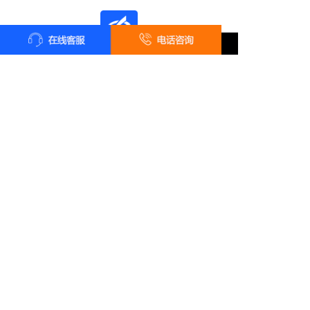
全国统一客户服务热线
18161819322
24小时咨询 18161819322
长按识别二维码 · 微信咨询报价
总部地址：陕西省西安市雁塔区太白南路139号荣禾云图中心
电话：18161819322 在线QQ：2761483687
Copyright ©
西安六通机电工程有限公司
版权所有
技术支持：
品色创意设计中心
陕ICP备11003855号-7