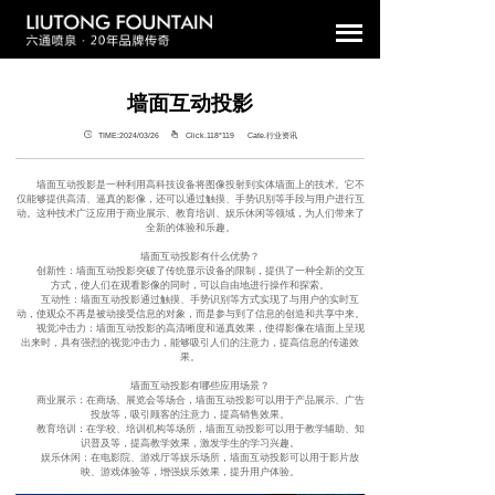
墙面互动投影
TIME:2024/03/26
Click.118°
119 Cate.行业资讯
墙面互动投影是一种利用高科技设备将图像投射到实体墙面上的技术。它不
仅能够提供高清、逼真的影像，还可以通过触摸、手势识别等手段与用户进行互
动。这种技术广泛应用于商业展示、教育培训、娱乐休闲等领域，为人们带来了
全新的体验和乐趣。
墙面互动投影有什么优势？
创新性：墙面互动投影突破了传统显示设备的限制，提供了一种全新的交互
方式，使人们在观看影像的同时，可以自由地进行操作和探索。
互动性：墙面互动投影通过触摸、手势识别等方式实现了与用户的实时互
动，使观众不再是被动接受信息的对象，而是参与到了信息的创造和共享中来。
视觉冲击力：墙面互动投影的高清晰度和逼真效果，使得影像在墙面上呈现
出来时，具有强烈的视觉冲击力，能够吸引人们的注意力，提高信息的传递效
果。
墙面互动投影有哪些应用场景？
商业展示：在商场、展览会等场合，墙面互动投影可以用于产品展示、广告
投放等，吸引顾客的注意力，提高销售效果。
教育培训：在学校、培训机构等场所，墙面互动投影可以用于教学辅助、知
识普及等，提高教学效果，激发学生的学习兴趣。
娱乐休闲：在电影院、游戏厅等娱乐场所，墙面互动投影可以用于影片放
映、游戏体验等，增强娱乐效果，提升用户体验。