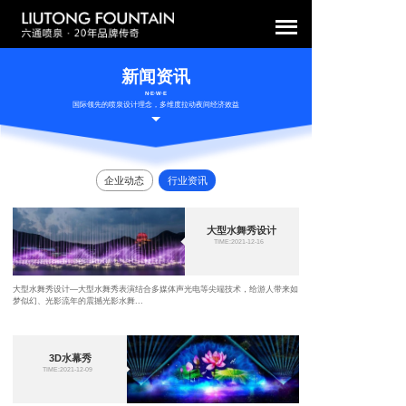
新闻资讯
N·E·W·E
国际领先的喷泉设计理念，多维度拉动夜间经济效益
企业动态
行业资讯
大型水舞秀设计
TIME:2021-12-16
大型水舞秀设计—大型水舞秀表演结合多媒体声光电等尖端技术，给游人带来如
梦似幻、光影流年的震撼光影水舞...
3D水幕秀
TIME:2021-12-09