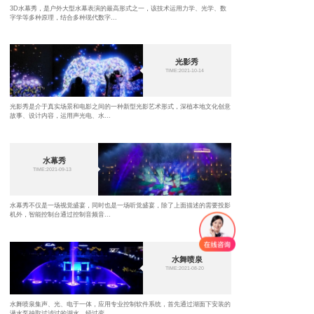
3D水幕秀，是户外大型水幕表演的最高形式之一，该技术运用力学、光学、数
字学等多种原理，结合多种现代数字...
光影秀
TIME:2021-10-14
光影秀是介于真实场景和电影之间的一种新型光影艺术形式，深植本地文化创意
故事、设计内容，运用声光电、水...
水幕秀
TIME:2021-09-13
水幕秀不仅是一场视觉盛宴，同时也是一场听觉盛宴，除了上面描述的需要投影
机外，智能控制台通过控制音频音...
水舞喷泉
TIME:2021-08-20
水舞喷泉集声、光、电于一体，应用专业控制软件系统，首先通过湖面下安装的
潜水泵抽取过滤过的湖水，经过变...