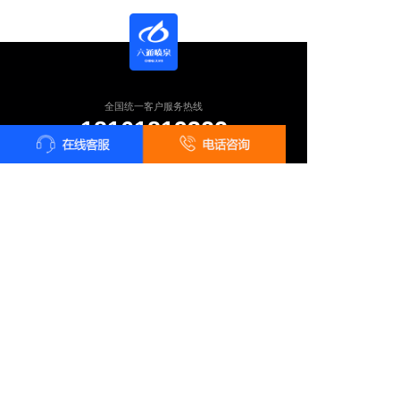
全国统一客户服务热线
18161819322
24小时咨询 18161819322
长按识别二维码 · 微信咨询报价
总部地址：陕西省西安市雁塔区太白南路139号荣禾云图中心
电话：18161819322 在线QQ：2761483687
Copyright ©
西安六通机电工程有限公司
版权所有
技术支持：
品色创意设计中心
陕ICP备11003855号-7