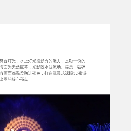
舞台灯光，水上灯光投影秀的魅力，是独一份的
海面为天然巨幕，光影随水波流动、摇曳、破碎
有画面都温柔融进夜色，打造沉浸式裸眼3D夜游
出圈的核心亮点