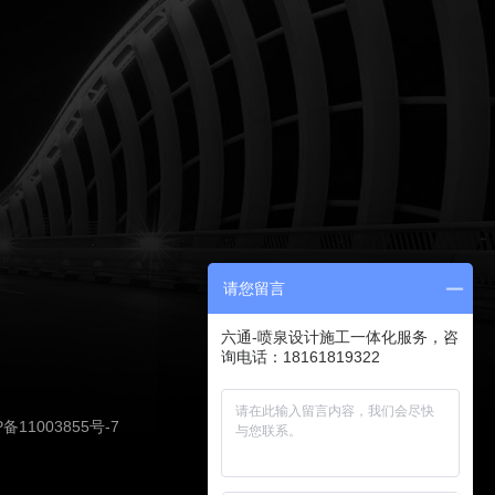
请您留言
六通-喷泉设计施工一体化服务，咨
询电话：18161819322
P备11003855号-7