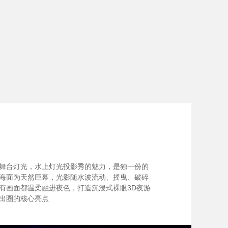
舞台灯光，水上灯光投影秀的魅力，是独一份的
海面为天然巨幕，光影随水波流动、摇曳、破碎
有画面都温柔融进夜色，打造沉浸式裸眼3D夜游
出圈的核心亮点