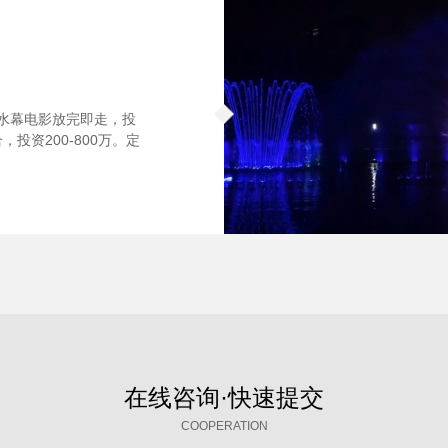
。水幕电影放完即走，投
投资200-800万。定
在线咨询·快速提交
COOPERATION