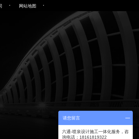
·
·
司
网站地图
请您留言
六通-喷泉设计施工一体化服务，咨
询电话：18161819322