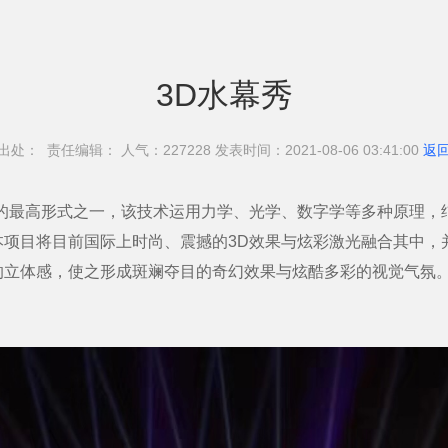
3D水幕秀
出处： 责任编辑： 人气：227
228 发表时间：2021-08-06 03:41:00
返
的最高形式之一，该技术运用力学、光学、数字学等多种原理，
本项目将目前国际上时尚、震撼的3D效果与炫彩激光融合其中，
的立体感，使之形成斑斓夺目的奇幻效果与炫酷多彩的视觉气氛