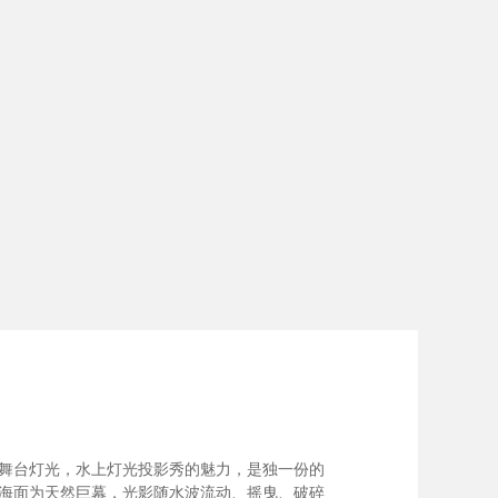
舞台灯光，水上灯光投影秀的魅力，是独一份的
海面为天然巨幕，光影随水波流动、摇曳、破碎