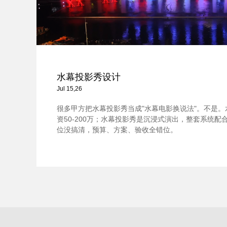
水幕投影秀设计
Jul 15,26
很多甲方把水幕投影秀当成"水幕电影换说法"。不是
资50-200万；水幕投影秀是沉浸式演出，整套系统配合，
位没搞清，预算、方案、验收全错位。