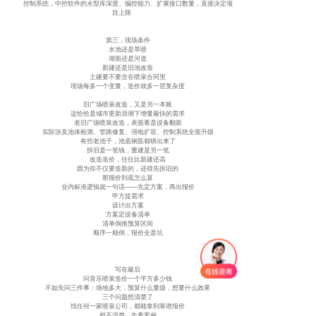
控制系统，中控软件的水型库深度、编控能力、扩展接口数量，直接决定项
目上限
第三，现场条件
水池还是旱喷
湖面还是河道
新建还是旧池改造
土建要不要含在喷泉合同里
现场每多一个变量，造价就多一层复杂度
旧广场喷泉改造，又是另一本账
这恰恰是城市更新浪潮下增量最快的需求
老旧广场喷泉改造，表面看是设备翻新
实际涉及池体检测、管路修复、强电扩容、控制系统全面升级
有些老池子，池底钢筋都锈出来了
拆旧是一笔钱，重建是另一笔
改造造价，往往比新建还高
因为你不仅要造新的，还得先拆旧的
那报价到底怎么算
业内标准逻辑就一句话——先定方案，再出报价
甲方提需求
设计出方案
方案定设备清单
清单倒推预算区间
顺序一颠倒，报价全是坑
写在最后
问音乐喷泉造价一个平方多少钱
不如先问三件事：场地多大，预算什么量级，想要什么效果
三个问题想清楚了
找任何一家喷泉公司，都能拿到靠谱报价
想不清楚，先看案例