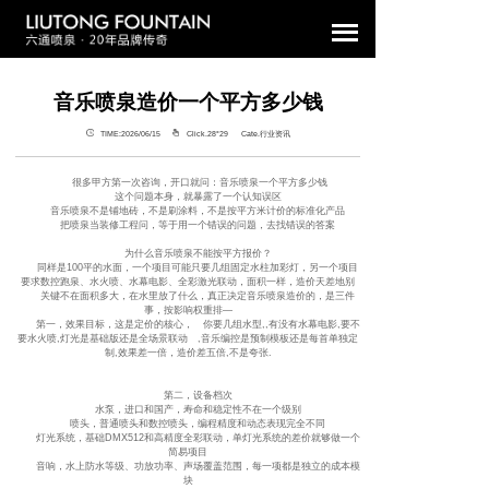
音乐喷泉造价一个平方多少钱
TIME:2026/06/15
Click.28°
29 Cate.行业资讯
很多甲方第一次咨询，开口就问：音乐喷泉一个平方多少钱
这个问题本身，就暴露了一个认知误区
音乐喷泉不是铺地砖，不是刷涂料，不是按平方米计价的标准化产品
把喷泉当装修工程问，等于用一个错误的问题，去找错误的答案
为什么音乐喷泉不能按平方报价？
同样是100平的水面，一个项目可能只要几组固定水柱加彩灯，另一个项目
要求数控跑泉、水火喷、水幕电影、全彩激光联动，面积一样，造价天差地别
关键不在面积多大，在水里放了什么，真正决定音乐喷泉造价的，是三件
事，按影响权重排—
第一，效果目标，这是定价的核心， 你要几组水型,,有没有水幕电影,要不
要水火喷,灯光是基础版还是全场景联动 ,音乐编控是预制模板还是每首单独定
制,效果差一倍，造价差五倍,不是夸张.
第二，设备档次
水泵，进口和国产，寿命和稳定性不在一个级别
喷头，普通喷头和数控喷头，编程精度和动态表现完全不同
灯光系统，基础DMX512和高精度全彩联动，单灯光系统的差价就够做一个
简易项目
音响，水上防水等级、功放功率、声场覆盖范围，每一项都是独立的成本模
块