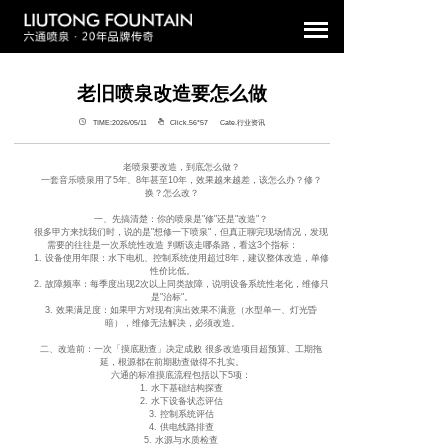
老旧喷泉改造要怎么做
TIME:2026/05/11
Click.56°
57 Cate.行业资讯
老喷泉要改造，到底怎么做？
一套音乐喷泉用了5年、8年甚至10年，效果越来越差，该怎么办？修？
换？怎么改？
一、先搞清楚：你的喷泉是"修"还是"改造"？
很多甲方来找我们时，说的是"想修一下喷泉"，但真正聊完现场情况，发现
需要的往往是一次系统性改造 判断该走哪条路，看这3个指标：
1. 设备使用年限：水下电机、控制系统使用超过8年，建议整体改造，单修
性价比低。
2. 故障频率：每季度出现2次以上同类故障，说明设备系统性老化，维修只
是"治标"。
3. 效果满足度：如果甲方对现有演出效果不满意（水型单一、灯光昏
暗），维修无法解决，必须改造。
二、改造前：一次「摸底勘查」决定成败 很多改造项目超预算、工期拖
延，根源都在前期勘查做得不扎实。
六通的标准摸底流程包括以下5项：
1. 水下基础结构探查
2. 水下设备状态评估
3. 控制系统评估
4. 供电线路排查
5. 水源与水质检查