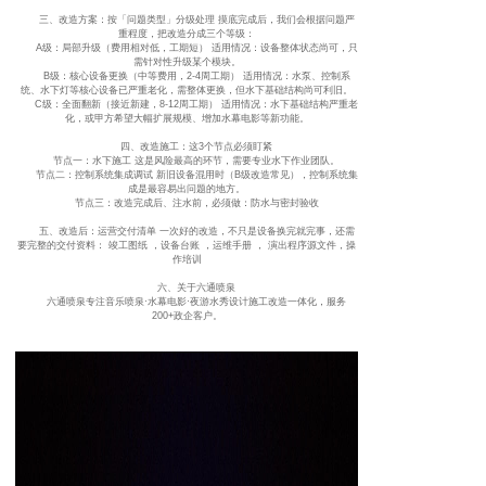
三、改造方案：按「问题类型」分级处理 摸底完成后，我们会根据问题严
重程度，把改造分成三个等级：
A级：局部升级（费用相对低，工期短） 适用情况：设备整体状态尚可，只
需针对性升级某个模块。
B级：核心设备更换（中等费用，2-4周工期） 适用情况：水泵、控制系
统、水下灯等核心设备已严重老化，需整体更换，但水下基础结构尚可利旧。
C级：全面翻新（接近新建，8-12周工期） 适用情况：水下基础结构严重老
化，或甲方希望大幅扩展规模、增加水幕电影等新功能。
四、改造施工：这3个节点必须盯紧
节点一：水下施工 这是风险最高的环节，需要专业水下作业团队。
节点二：控制系统集成调试 新旧设备混用时（B级改造常见），控制系统集
成是最容易出问题的地方。
节点三：改造完成后、注水前，必须做：防水与密封验收
五、改造后：运营交付清单 一次好的改造，不只是设备换完就完事，还需
要完整的交付资料： 竣工图纸 ，设备台账 ，运维手册 ， 演出程序源文件，操
作培训
六、关于六通喷泉
六通喷泉专注音乐喷泉·水幕电影·夜游水秀设计施工改造一体化，服务
200+政企客户。