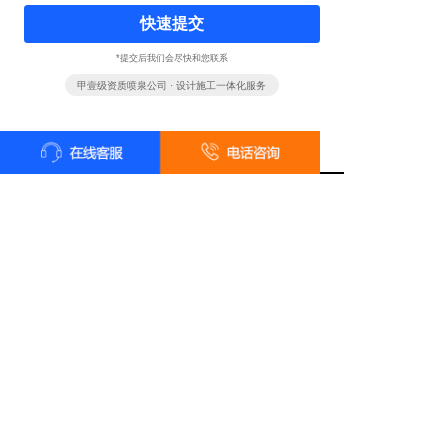
快速提交
*提交后我们会尽快和您联系
甲壹级资质喷泉公司 · 设计施工一体化服务
全国统一客户服务热线
18161819322
24小时咨询 18161819322
长按识别二维码 · 微信咨询报价
总部地址：陕西省西安市雁塔区太白南路139号荣禾云图中心
电话：18161819322 在线QQ：2761483687