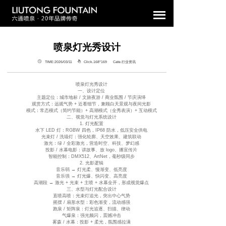
喷泉灯光秀设计
TIME:2026/03/11
Click.168°
169 Cate.行业资讯
喷泉灯光秀设计
一、设计定位
主题定位：城市地标 / 文旅夜游 / 商业氛围 / 节庆演绎
观赏方式：远观气势 + 近看细节，兼顾白天景观与夜间光影
模式：常态模式（简约节能）+ 高潮模式（全秀表演）+ 互动模式
二、视觉与灯光系统设计
1. 灯光配置
水下 LED 灯：RGBW 四色，IP68 防水，低压安全供电
光束灯 / 洗墙灯：强化轮廓、天空效果、建筑联动
激光：绿 / 全彩激光，营造时空、科技、梦幻感
投影 / 水幕电影：讲故事、放 logo、播宣传片
智能控制：DMX512、ArtNet，毫秒级同步
2. 光影逻辑
音乐弱 → 灯光柔、慢渐变、低亮度
音乐强 → 灯光爆、快闪变、高亮度
高潮段 → 激光 + 光束 + 主喷 + 水幕全开，形成视觉爆点
三、水型与灯光配合设计
直喷高喷：光束灯追光，突出中心气势
摇摆 / 扇形水型：彩色渐变，流动感强
跑泉 / 矩阵泉：灯光追逐、扫描、律动
气爆泉：强光频闪，震撼冲击
雾森 / 水幕：投影 + 柔光，氛围感拉满