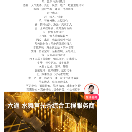
四、音乐与编排设计
选曲：大气史诗、流行、民族、电子、红色主题均可
编曲：提取节奏、峰值、情感曲线
时序脚本：
起：淡入、铺垫
承：节奏推进、水型变化
转：情绪拉升、激光 / 光束加入
合：全系统爆发，收尾渐暗留白
五、控制系统设计
上位机：灯光秀编辑软件
PLC：水泵、电磁阀精准控制
灯光控制台：同步调度所有灯具
音频系统：舞台级功放 + 防水音箱
支持：自动定时、远程控制、应急停止
六、安全与运维设计
水下电器：等电位、漏电保护、防水接头
冬季：排空防冻、设备保养
水质：过滤、循环、除藻
智能运维：故障报警、运行记录
七、效果亮点（可写进方案）
水、光、音、影四位一体，沉浸式夜游体验
节能模式，降低运营成本
可定制化：节日特效、品牌 logo、城市文化 IP
高观赏性 + 高传播性，适合抖音、小红书打卡