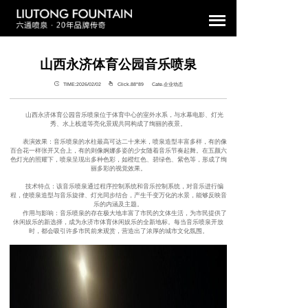
山西永济体育公园音乐喷泉
TIME:2026/02/02
Click.88°
89 Cate.企业动态
山西永济体育公园音乐喷泉位于体育中心的室外水系，与水幕电影、灯光
秀、水上栈道等亮化景观共同构成了绚丽的夜景。
表演效果：音乐喷泉的水柱最高可达二十来米，喷泉造型丰富多样，有的像
百合花一样张开又合上，有的则像婀娜多姿的少女随着音乐节奏起舞。在五颜六
色灯光的照耀下，喷泉呈现出多种色彩，如橙红色、碧绿色、紫色等，形成了绚
丽多彩的视觉效果。
技术特点：该音乐喷泉通过程序控制系统和音乐控制系统，对音乐进行编
程，使喷泉造型与音乐旋律、灯光同步结合，产生千变万化的水景，能够反映音
乐的内涵及主题。
作用与影响：音乐喷泉的存在极大地丰富了市民的文体生活，为市民提供了
休闲娱乐的新选择，成为永济市体育休闲娱乐的全新地标。每当音乐喷泉开放
时，都会吸引许多市民前来观赏，营造出了浓厚的城市文化氛围。