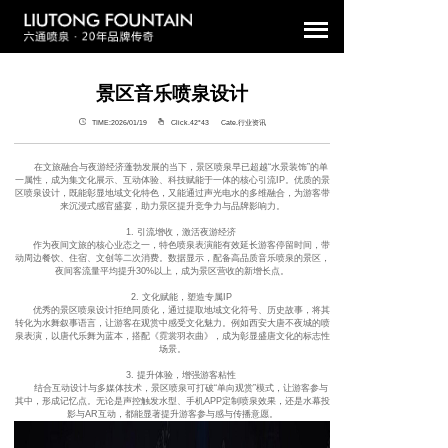
景区音乐喷泉设计
TIME:2026/01/19
Click.42°
43 Cate.行业资讯
在文旅融合与夜游经济蓬勃发展的当下，景区喷泉早已超越“水景装饰”的单
一属性，成为集文化展示、互动体验、科技赋能于一体的核心引流IP。优质的景
区喷泉设计，既能彰显地域文化特色，又能通过声光电水的多维融合，为游客带
来沉浸式感官盛宴，助力景区提升竞争力与品牌影响力。
1. 引流增收，激活夜游经济
作为夜间文旅的核心业态之一，特色喷泉表演能有效延长游客停留时间，带
动周边餐饮、住宿、文创等二次消费。数据显示，配备高品质音乐喷泉的景区，
夜间客流量平均提升30%以上，成为景区营收的新增长点。
2. 文化赋能，塑造专属IP
优秀的景区喷泉设计拒绝同质化，通过提取地域文化符号、历史故事，将其
转化为水舞叙事语言，让游客在观赏中感受文化魅力。例如西安大唐不夜城的喷
泉表演，以唐代乐舞为蓝本，搭配《霓裳羽衣曲》，成为彰显盛唐文化的标志性
场景。
3. 提升体验，增强游客粘性
结合互动设计与多媒体技术，景区喷泉可打破“单向观赏”模式，让游客参与
其中，形成记忆点。无论是声控触发水型、手机APP定制喷泉效果，还是水幕投
影与AR互动，都能显著提升游客参与感与传播意愿。