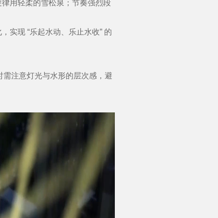
律用轻柔的雪松泉；节奏强烈段
现 “乐起水动、乐止水收” 的
同时需注意灯光与水形的层次感，避