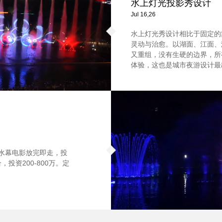
水上灯光投影秀设计
Jul 16,26
水上灯光秀设计相比于固定的
灵动与治愈。以湖面、江面、
又重组，没有生硬的边界，所
体验，这也是城市夜游设计最
。水幕电影放完即走，投
投资200-800万。定