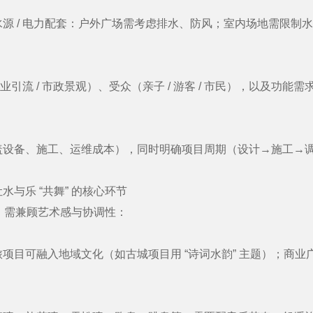
 / 电力配套：户外广场需考虑排水、防风；室内场地需限制
引流 / 市政景观）、受众（亲子 / 游客 / 市民），以及功能
备、施工、运维成本），同时明确项目周期（设计→施工→调
乐 “共舞” 的核心环节
，需兼顾艺术感与协调性：
目可融入地域文化（如古城项目用 “诗词水韵” 主题）；商业