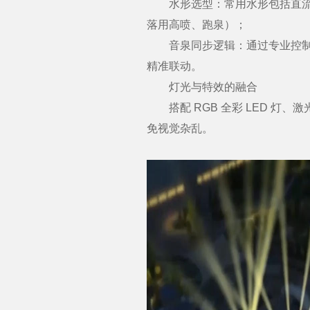
水形选型：常用水形包括直流喷
落用高喷、跑泉）；
音泉同步逻辑：通过专业控制系
精准联动。
灯光与特效的融合
搭配 RGB 全彩 LED 灯
免视觉杂乱。