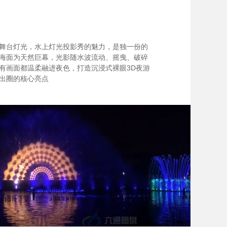
舞台灯光，水上灯光投影秀的魅力，是独一份的
海面为天然巨幕，光影随水波流动、摇曳、破碎
有画面都温柔融进夜色，打造沉浸式裸眼3D夜游
出圈的核心亮点