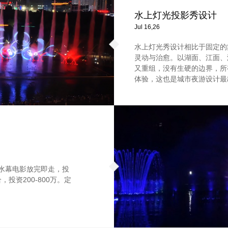
水上灯光投影秀设计
Jul 16,26
水上灯光秀设计相比于固定的
灵动与治愈。以湖面、江面、
又重组，没有生硬的边界，所
体验，这也是城市夜游设计最
。水幕电影放完即走，投
投资200-800万。定