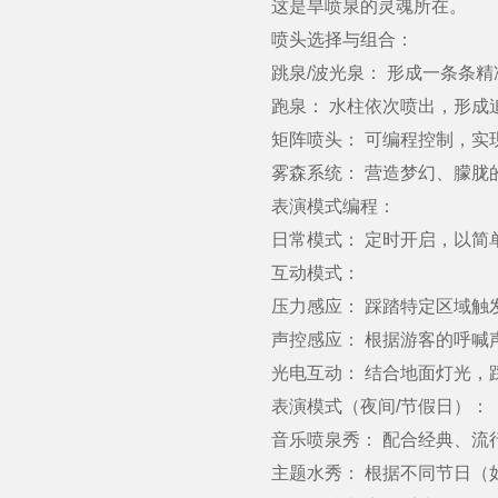
这是旱喷泉的灵魂所在。
喷头选择与组合：
跳泉/波光泉： 形成一条条精
跑泉： 水柱依次喷出，形成追
矩阵喷头： 可编程控制，实现
雾森系统： 营造梦幻、朦胧的
表演模式编程：
日常模式： 定时开启，以简单
互动模式：
压力感应： 踩踏特定区域触
声控感应： 根据游客的呼喊
光电互动： 结合地面灯光，踩
表演模式（夜间/节假日）：
音乐喷泉秀： 配合经典、流行
主题水秀： 根据不同节日（如