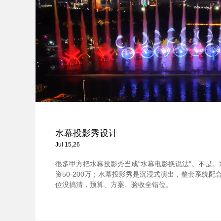
水幕投影秀设计
Jul 15,26
很多甲方把水幕投影秀当成"水幕电影换说法"。不是
资50-200万；水幕投影秀是沉浸式演出，整套系统配合，
位没搞清，预算、方案、验收全错位。