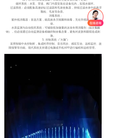
循环系统：水泵、管道、阀门均需安装在设备坑内，实现水循环。
过滤系统：必须配备高速砂缸过滤器和毛发收集器，持续过滤水体中的悬浮
颗粒、毛发等杂质。
消毒系统：
紫外线消毒器：首选方案，能高效杀灭细菌和病毒，无化学残留，安全环
保。
水质监测与自动投药系统：可辅助投加微量的泳池专用消毒剂（如次氯酸
钠），但必须通过自动监测设备精确控制余氯含量，避免对皮肤和眼睛造成刺
激。
5. 控制系统（“大脑”）
采用智能中央控制柜，集成时序控制、音乐同步、感应互动、远程监控、故
障报警等功能。现代系统支持通过电脑或手机APP进行编程和远程管理。