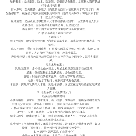
结构要求：必须坚固、防水、防渗漏。需根据设备重量、水压和地面荷载进
行专业结构计算。
排水系统：至关重要。必须设计高效的地面排水坡度和集水坑/泄水口，并
配备强排泵，确保喷水结束后能在极短时间内（通常几分钟内）将地表积水排
干，防止滑倒事故。
检修通道：必须设置足够数量和尺寸的检修孔/检修口，位置要方便人员和
设备进出。盖板需与地面铺装协调，且坚固安全。
溢流系统：防止因大雨或管道泄漏导致设备坑被淹没。
2. 喷泉形式与互动模式设计
互动模式：
程序控制型：喷泉按预设的程序和音乐节奏变化，形成规律的水舞表演，气
势强。
感应互动型：通过压力感应垫、红外线传感器或视频识别技术，实现“人来
泉开，人走泉停”的智能互动，趣味性最高。
声控互动型：喷泉的高度或开关随参与者声音的大小而变化，深受儿童喜
爱。
常见水形效果：
跳泉/追逐泉：多个喷头依次喷水，形成水柱跳跃追逐的动感效果。
涌泉：低矮温和的水泡状涌出，适合低龄儿童。
雾喷：制造梦幻的云雾效果，在阳光下可形成彩虹。
光泉：结合水下彩灯，在夜间形成彩色光柱。
水雷泉：突然爆发的高大水柱，刺激性较强，应设置在远离幼童的区域或谨
慎使用。
3. 地面系统（可见的“面孔”）
喷头盖板/铺装材料：
不锈钢格栅：最常用，透水性好，易于检修，成本适中。需确保格栅缝隙宽
度符合安全规范（通常小于1厘米），防止卡住高跟鞋或儿童脚趾。
石材/花岗岩铺装：在石材上精确开孔，喷头隐匿其中。视觉效果高级、整
体性好。但对开孔精度、安装平整度和后期检修要求极高。
伸缩式喷头：喷水时喷头升起，停止时缩回与地面齐平。视觉效果最完美，
但成本和维护成本最高。
防滑设计：所有地面材料，尤其是喷水区域，必须采用防滑表面处理（如火
烧面、荔枝面）。排水设计要确保地面快速变干。
4. 水循环与处理系统（“血液净化”）
由于水与人体直接接触，水质卫生是安全的重中之重。