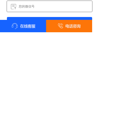
快速提交
*提交后我们会尽快和您联系
甲壹级资质喷泉公司 · 设计施工一体化服务
全国统一客户服务热线
18161819322
24小时咨询 18161819322