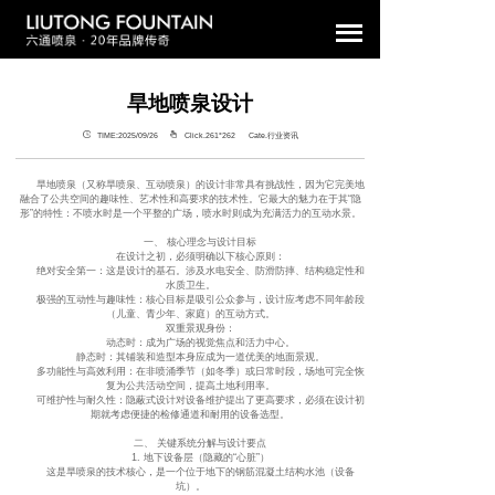
旱地喷泉设计
TIME:2025/09/26
Click.261°
262 Cate.行业资讯
旱地喷泉（又称旱喷泉、互动喷泉）的设计非常具有挑战性，因为它完美地
融合了公共空间的趣味性、艺术性和高要求的技术性。它最大的魅力在于其“隐
形”的特性：不喷水时是一个平整的广场，喷水时则成为充满活力的互动水景。
一、 核心理念与设计目标
在设计之初，必须明确以下核心原则：
绝对安全第一：这是设计的基石。涉及水电安全、防滑防摔、结构稳定性和
水质卫生。
极强的互动性与趣味性：核心目标是吸引公众参与，设计应考虑不同年龄段
（儿童、青少年、家庭）的互动方式。
双重景观身份：
动态时：成为广场的视觉焦点和活力中心。
静态时：其铺装和造型本身应成为一道优美的地面景观。
多功能性与高效利用：在非喷涌季节（如冬季）或日常时段，场地可完全恢
复为公共活动空间，提高土地利用率。
可维护性与耐久性：隐蔽式设计对设备维护提出了更高要求，必须在设计初
期就考虑便捷的检修通道和耐用的设备选型。
二、 关键系统分解与设计要点
1. 地下设备层（隐藏的“心脏”）
这是旱喷泉的技术核心，是一个位于地下的钢筋混凝土结构水池（设备
坑）。