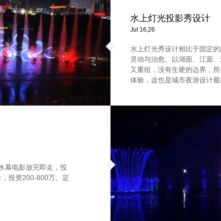
水上灯光投影秀设计
Jul 16,26
水上灯光秀设计相比于固定的
灵动与治愈。以湖面、江面、
又重组，没有生硬的边界，所
体验，这也是城市夜游设计最
。水幕电影放完即走，投
投资200-800万。定