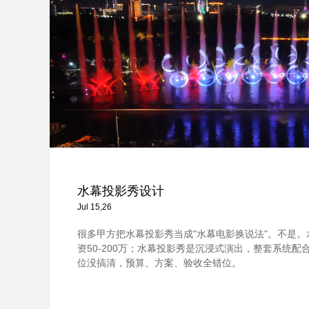
水幕投影秀设计
Jul 15,26
很多甲方把水幕投影秀当成"水幕电影换说法"。不是
资50-200万；水幕投影秀是沉浸式演出，整套系统配合，
位没搞清，预算、方案、验收全错位。