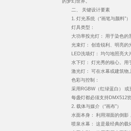
的梦幻世界。
二、 关键设计要素
1. 灯光系统（“画笔与颜料”）
灯具类型：
大功率投光灯： 用于染色的景
光束灯： 创造锐利、明亮的光
LED洗墙灯： 均匀地照亮大
水下灯： 灯光秀的核心。用于
激光灯： 可在水幕或建筑物上
色彩与控制：
采用RGBW（红绿蓝白） 或更
每盏灯都必须支持DMX512
2. 载体与媒介（“画布”）
水面本身： 利用湖面的倒影，
喷泉水幕： 这是最经典的载体