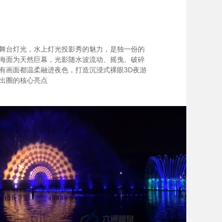
舞台灯光，水上灯光投影秀的魅力，是独一份的
海面为天然巨幕，光影随水波流动、摇曳、破碎
有画面都温柔融进夜色，打造沉浸式裸眼3D夜游
出圈的核心亮点