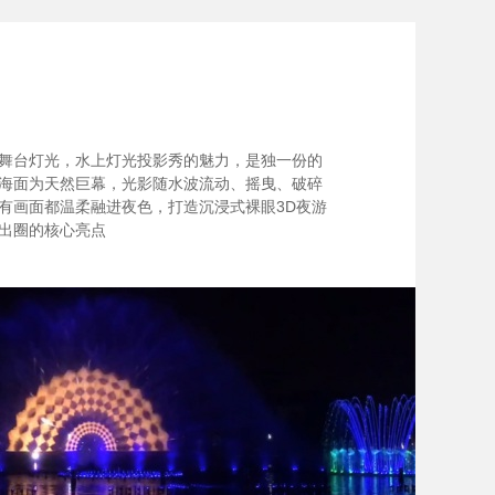
舞台灯光，水上灯光投影秀的魅力，是独一份的
海面为天然巨幕，光影随水波流动、摇曳、破碎
有画面都温柔融进夜色，打造沉浸式裸眼3D夜游
出圈的核心亮点