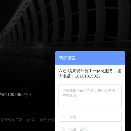
请您留言
六通-喷泉设计施工一体化服务，咨
询电话：18161819322
P备11003855号-7
喷泉设备厂家
po膜
特色小镇规划设计