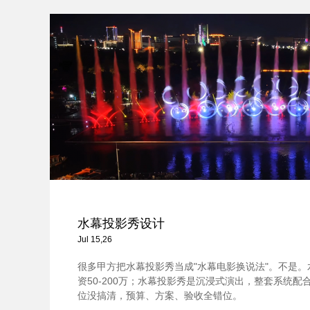
水幕投影秀设计
Jul 15,26
很多甲方把水幕投影秀当成"水幕电影换说法"。不是
资50-200万；水幕投影秀是沉浸式演出，整套系统配合，
位没搞清，预算、方案、验收全错位。