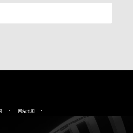
·
·
司
网站地图