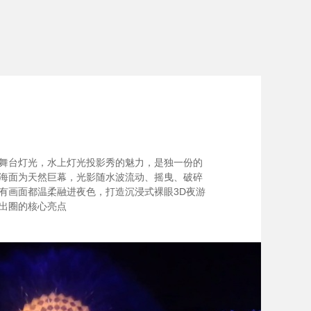
舞台灯光，水上灯光投影秀的魅力，是独一份的
海面为天然巨幕，光影随水波流动、摇曳、破碎
有画面都温柔融进夜色，打造沉浸式裸眼3D夜游
出圈的核心亮点