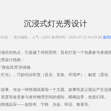
沉浸式灯光秀设计
章出处： 责任编辑： 人气：62
63 发表时间：2025-07-21 04:33:00
返回
目的热点，它超越了传统照明，旨在打造一个包裹参与者感官
光秀设计指南：
“身临其境”的体验
光），巧妙结合听觉（音乐、音效、环境声）、触觉（震动、
。
事、传达一种情感或展现一个主题。故事性是让观众产生连接
置等改变参与者对物理空间的感知，模糊边界，创造幻境。
情感反应——如惊奇、宁静、兴奋、怀旧、敬畏等。