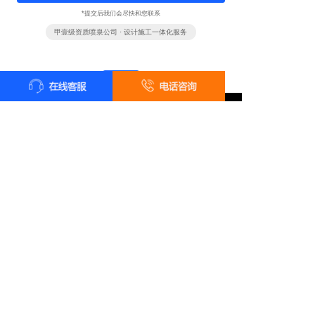
*提交后我们会尽快和您联系
甲壹级资质喷泉公司 · 设计施工一体化服务
全国统一客户服务热线
18161819322
24小时咨询 18161819322
长按识别二维码 · 微信咨询报价
总部地址：陕西省西安市雁塔区太白南路139号荣禾云图中心
电话：18161819322 在线QQ：2761483687