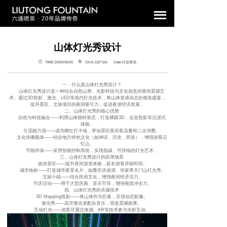
山体灯光秀设计
TIME:2025/06/20
Click.115°
116 Cate.行业资讯
一、什么是山体灯光秀设计？
山体灯光秀设计是一种结合自然山势、光影科技与文化创意的夜间景观艺
术。通过3D投影、激光、LED等现代灯光技术，将山体变成动态的视觉盛宴，
提升景区、文旅项目的夜间吸引力，促进夜游经济发展。
二、山体灯光秀的核心优势
自然与科技融合——利用山体独特形态，打造裸眼3D、全息投影等沉浸式
体验。
引流能力强——成为网红打卡地，带动景区夜间客流量和二次消费。
文化传播载体——结合地方特色文化（如神话、历史、民俗），增强游客记
忆点。
节能环保——采用智能控制系统，实现低碳、可持续的灯光艺术。
三、山体灯光秀设计的应用场景
旅游景区——提升夜间游览体验，延长游客停留时间。
城市地标——打造城市夜景名片，如重庆洪崖洞、张家界天门山灯光秀。
文旅小镇——结合民俗文化，增强夜间经济活力。
节庆活动——用于大型庆典、音乐节等，增强视觉冲击力。
四、山体灯光秀的关键技术
3D Mapping投影——将山体作为巨幕，呈现动态影像。
激光秀——高空激光束配合音乐，营造震撼效果。
互动灯光——游客可通过体感、AR等技术参与光影互动。