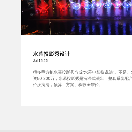
水幕投影秀设计
Jul 15,26
很多甲方把水幕投影秀当成"水幕电影换说法"。不是
资50-200万；水幕投影秀是沉浸式演出，整套系统配合，
位没搞清，预算、方案、验收全错位。