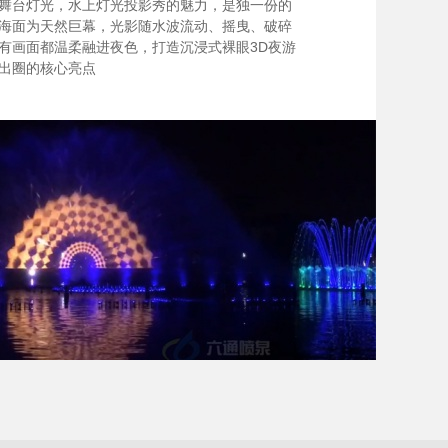
舞台灯光，水上灯光投影秀的魅力，是独一份的
海面为天然巨幕，光影随水波流动、摇曳、破碎
有画面都温柔融进夜色，打造沉浸式裸眼3D夜游
出圈的核心亮点