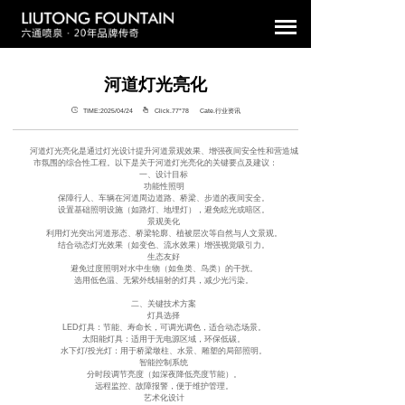
河道灯光亮化
TIME:2025/04/24
Click.77°
78 Cate.行业资讯
河道灯光亮化是通过灯光设计提升河道景观效果、增强夜间安全性和营造城
市氛围的综合性工程。以下是关于河道灯光亮化的关键要点及建议：
一、设计目标
功能性照明
保障行人、车辆在河道周边道路、桥梁、步道的夜间安全。
设置基础照明设施（如路灯、地埋灯），避免眩光或暗区。
景观美化
利用灯光突出河道形态、桥梁轮廓、植被层次等自然与人文景观。
结合动态灯光效果（如变色、流水效果）增强视觉吸引力。
生态友好
避免过度照明对水中生物（如鱼类、鸟类）的干扰。
选用低色温、无紫外线辐射的灯具，减少光污染。
二、关键技术方案
灯具选择
LED灯具：节能、寿命长，可调光调色，适合动态场景。
太阳能灯具：适用于无电源区域，环保低碳。
水下灯/投光灯：用于桥梁墩柱、水景、雕塑的局部照明。
智能控制系统
分时段调节亮度（如深夜降低亮度节能）。
远程监控、故障报警，便于维护管理。
艺术化设计