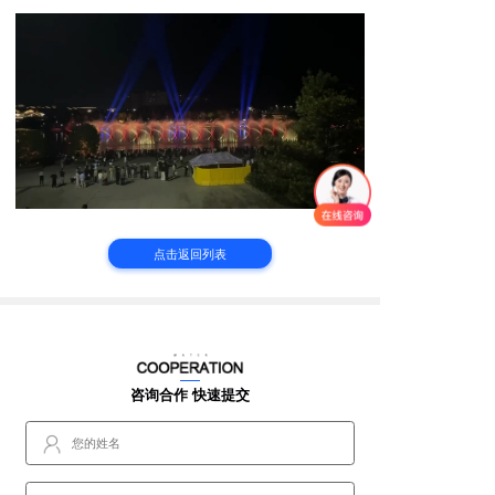
点击返回列表
咨询合作 快速提交