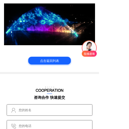
点击返回列表
咨询合作 快速提交