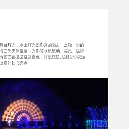
舞台灯光，水上灯光投影秀的魅力，是独一份的
海面为天然巨幕，光影随水波流动、摇曳、破碎
有画面都温柔融进夜色，打造沉浸式裸眼3D夜游
出圈的核心亮点