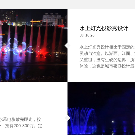
水上灯光投影秀设计
Jul 16,26
水上灯光秀设计相比于固定的
灵动与治愈。以湖面、江面、
又重组，没有生硬的边界，所
体验，这也是城市夜游设计最
。水幕电影放完即走，投
投资200-800万。定