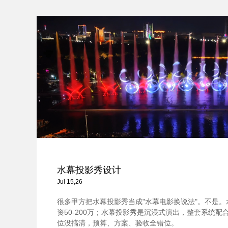
水幕投影秀设计
Jul 15,26
很多甲方把水幕投影秀当成"水幕电影换说法"。不是
资50-200万；水幕投影秀是沉浸式演出，整套系统配合，
位没搞清，预算、方案、验收全错位。