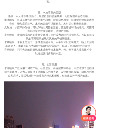
验。
三、水池喷泉的类型
‌涌泉‌：水从地下缓缓涌出，形成自然的喷泉效果，为庭院增添动态美感。
‌水池喷泉‌：可以选择浅水池种植水生植物，营造自然感觉；或者深水池饲养观赏
鱼类，增加庭院生气。水池的边缘可以用石头、木材等材料进行装饰。
‌反射池‌：水面平静如镜，可以倒映出周围的景色，营造静谧和谐的感觉。周围可
以种植绿植或摆放雕塑，增加艺术感。
‌小型喷泉‌：喷泉的流水声能带来宁静感，同时成为庭院的视觉焦点。可以选择传
统的石雕喷泉或现代风格的不锈钢喷泉。
‌水幕喷泉‌：水从上方流下，形成透明的水帘。水幕后可以安装灯光，晚上开启时
非常迷人。水幕可以作为庭院的隔断或背景墙的一部分，增加庭院的层次感。
‌音乐喷泉‌：利用先进的计算机技术或电子技术将声、光、电等融入喷泉技术中，
以造成变幻多彩的水景。
四、实际应用
水池喷泉广泛应用于城市广场、公园景区、商业建筑等场所，不仅增加了这些场
所的美观度，还为人们提供了休闲娱乐的好去处。设计师可以根据不同场所的特
点和需求，灵活地设计水池喷泉的样式和规模，创造出各种不同的效果。