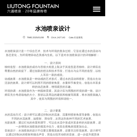
水池喷泉设计
TIME:2025/01/08
Click.142°
143 Cate.行业资讯
水池喷泉设计是一个综合艺术、技术与环境的复杂过程，它旨在通过水的流动与
形态变化，为环境增添动态美感与生机。以下是对水池喷泉设计的详细解析：
一、设计原则
‌独特造型‌：水池喷泉的成功与否很大程度上取决于其造型是否独特。设计师应在
尊重自然的前提下，通过创新的想法和技术手段，打造出与众不同的造型，以给
人耳目一新的感觉。
‌动感效果‌：水池喷泉是一种动感的艺术形式，通过水的流动和喷射，营造出生动
活泼的效果。设计师可以利用不同的喷射角度、水量和节奏变化，创造出丰富多
样的动态效果，增强观赏的乐趣。
‌环境协调‌：水池喷泉作为一种园林景观，其设计应与周围的环境协调一致。设计
师应充分考虑场地的大小、形状以及周边的建筑和植被等因素，将水池喷泉融入
其中，使其与周围的环境和谐统一。
二、设计要素
‌水的流动方式‌：设计师可以通过控制水的流速、流量和喷射角度等参数，创造出
不同的水流效果，如喷射、滑动等，从而达到各种不同的艺术效果。
‌光影效果‌：通过灯光的布置和调节，可以在水流中形成丰富多样的光影效果，进
一步增强水池喷泉的视觉冲击力，使其在夜晚表现更加出众。
‌音效设计‌：水池喷泉的设计不仅要注重视觉效果，还要关注听觉效果。设计师可
以通过控制水的喷射和撞击声音，营造出悦耳动听的音效，进一步提升观赏体