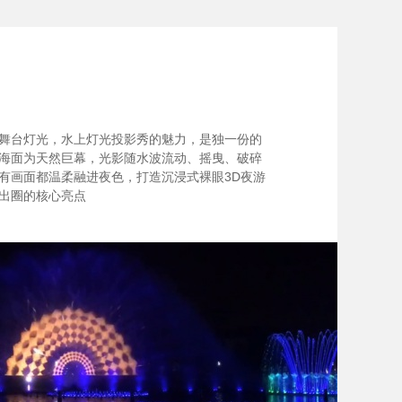
舞台灯光，水上灯光投影秀的魅力，是独一份的
海面为天然巨幕，光影随水波流动、摇曳、破碎
有画面都温柔融进夜色，打造沉浸式裸眼3D夜游
出圈的核心亮点