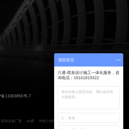
请您留言
六通-喷泉设计施工一体化服务，咨
询电话：18161819322
P备11003855号-7
喷泉设备厂家
po膜
特色小镇规划设计