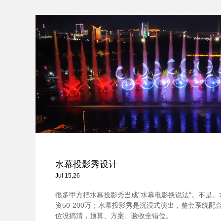
水幕投影秀设计
Jul 15,26
很多甲方把水幕投影秀当成"水幕电影换说法"。不是
资50-200万；水幕投影秀是沉浸式演出，整套系统配合，
位没搞清，预算、方案、验收全错位。