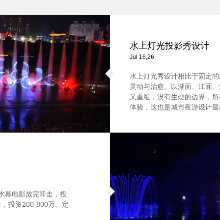
水上灯光投影秀设计
Jul 16,26
水上灯光秀设计相比于固定的
灵动与治愈。以湖面、江面、
又重组，没有生硬的边界，所
体验，这也是城市夜游设计最
。水幕电影放完即走，投
投资200-800万。定