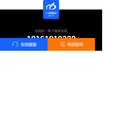
全国统一客户服务热线
18161819322
24小时咨询 18161819322
长按识别二维码 · 微信咨询报价
总部地址：陕西省西安市雁塔区太白南路139号荣禾云图中心
电话：18161819322 在线QQ：2761483687
Copyright ©
西安六通机电工程有限公司
版权所有
技术支持：
品色创意设计中心
陕ICP备11003855号-7