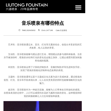
音乐喷泉有哪些特点
TIME:2024/09/02
Click.147°
148 Cate.行业资讯
艺术性：音乐喷泉通过水、音乐、灯光等元素的结合，创造出丰富多彩的艺
术效果，给人以美的享受。
互动性：音乐喷泉能够与观众进行互动，增强观众的参与感和体验感。当音
乐节奏加快时，喷泉的水柱和灯光的变化也会随之加快，让观众感受到更加刺激
和动感的氛围。
科技性：音乐喷泉运用了计算机控制技术、音频控制技术等先进科技手段，
实现了喷泉的智能化控制和动态效果的表现。
主题性：音乐喷泉通常以某个主题或文化元素为设计灵感来源，通过喷泉的
造型、灯光、音乐等手段表现出来，让人在欣赏美景的同时也能够领略到文化的
魅力。
娱乐性：音乐喷泉作为一种娱乐设施，能够为人们带来欢乐和放松的感觉。
在喷泉表演的过程中，人们可以感受到水花的飞溅和光影的变化，这种视觉和听
觉的刺激能够让人们忘却烦恼和疲惫。