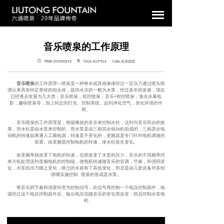
音乐喷泉的工作原理
TIME:2019/03/13
Click.613°
614 Cate.企业动态
音乐喷泉
的工作原理—喷泉是一种将水或其他液体经过一定压力通过喷头喷
洒出来具有特定形状的组合体，提供水压的一般为水泵，经过多年的发展，现在
已经逐步发展为几大类：音乐喷泉；程控喷泉；音乐+程控喷泉；激光水幕电
影；趣味喷泉等，加上特定的灯光、控制系统，起到净化空气，美化环境的作
用。
音乐喷泉的工作原理是，根据播放的音乐来控制水柱，达到与音乐同步的效
果，而水柱是由水泵来控制的，而水泵是由三相异步电动机组成的，三相异步电
动机的转速如果通入工频电源，转速是不变化的，变频器是专门针对电机调速的
装置。由变频器控制电机的转速，使水柱发生变化。
改变频率就改变了电机的转速，也就改变了水泵的压力，音乐的不同频率经
单片机处理送到变频电机的控制端，使电机转速随音乐的音调，节奏，和强弱变
化，水泵的压力随之变化，喷岀的水就有了高低变化，而且是由几套设备对多组
喷嘴实施控制 喷泉的形成是水泵。
将音乐的节奏和强度转变为控制信号，此信号再控制一个电压控制器件，电
源经过这个电压控制器件后，输出电压也随音乐的变化而改变，然后控制水泵电
机